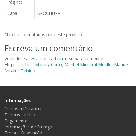
Páginas
Capa
BROCHURA
Não há comentários para este produto.
Escreva um comentário
Você deve
acessar
ou
cadastrar-se
para comentar.
Etiquetas:
Lluís Maruny Curto
,
Maribel Ministral Morillo
,
Manuel
Miralles Teixidó
Informações
Cursos à Distância
Termos de Uso
Pagamento
Informações de Entrega
Troca e Devolução