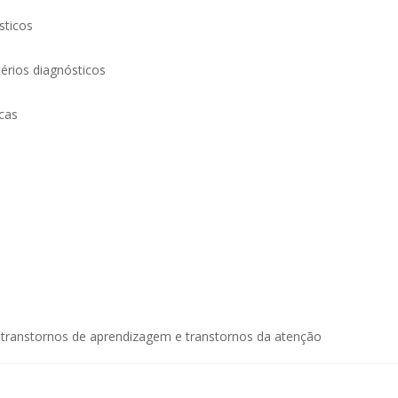
sticos
térios diagnósticos
icas
 transtornos de aprendizagem e transtornos da atenção