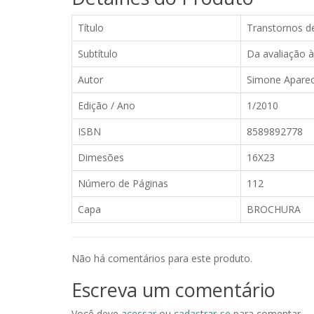
Título
Transtornos d
Subtítulo
Da avaliação à
Autor
Simone Apareci
Edição / Ano
1/2010
ISBN
8589892778
Dimesões
16X23
Número de Páginas
112
Capa
BROCHURA
Não há comentários para este produto.
Escreva um comentário
Você deve
acessar
ou
cadastrar-se
para comentar.